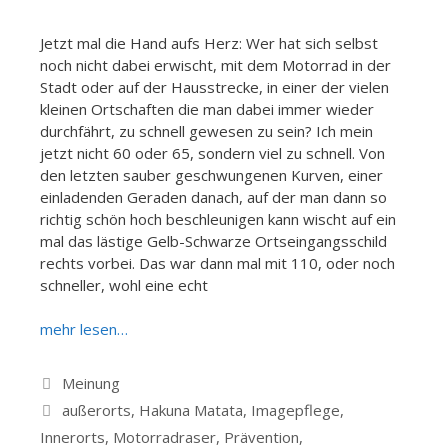
Jetzt mal die Hand aufs Herz: Wer hat sich selbst
noch nicht dabei erwischt, mit dem Motorrad in der
Stadt oder auf der Hausstrecke, in einer der vielen
kleinen Ortschaften die man dabei immer wieder
durchfährt, zu schnell gewesen zu sein? Ich mein
jetzt nicht 60 oder 65, sondern viel zu schnell. Von
den letzten sauber geschwungenen Kurven, einer
einladenden Geraden danach, auf der man dann so
richtig schön hoch beschleunigen kann wischt auf ein
mal das lästige Gelb-Schwarze Ortseingangsschild
rechts vorbei. Das war dann mal mit 110, oder noch
schneller, wohl eine echt
mehr lesen…
Kategorien
Meinung
Schlagwörter
außerorts
,
Hakuna Matata
,
Imagepflege
,
Innerorts
,
Motorradraser
,
Prävention
,