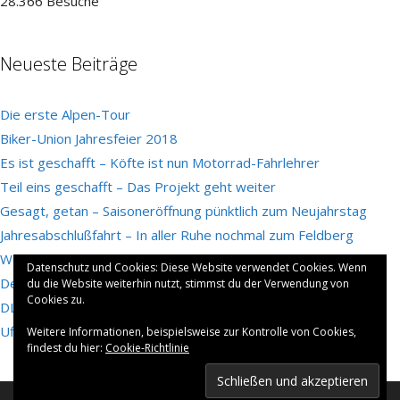
28.366 Besuche
Neueste Beiträge
Die erste Alpen-Tour
Biker-Union Jahresfeier 2018
Es ist geschafft – Köfte ist nun Motorrad-Fahrlehrer
Teil eins geschafft – Das Projekt geht weiter
Gesagt, getan – Saisoneröffnung pünktlich zum Neujahrstag
Jahresabschlußfahrt – In aller Ruhe nochmal zum Feldberg
Wofür es sich zu kämpfen lohnt…
Datenschutz und Cookies: Diese Website verwendet Cookies. Wenn
Der Dornröschenschlaf ist vorbei – Köfte schreibt wieder
du die Website weiterhin nutzt, stimmst du der Verwendung von
Cookies zu.
DLzG für 2017
Uffm Bersch 2016 – Ho Ho Ho
Weitere Informationen, beispielsweise zur Kontrolle von Cookies,
findest du hier:
Cookie-Richtlinie