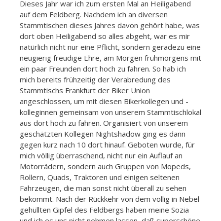
Dieses Jahr war ich zum ersten Mal an Heiligabend
auf dem Feldberg. Nachdem ich an diversen
Stammtischen dieses Jahres davon gehört habe, was
dort oben Heiligabend so alles abgeht, war es mir
natürlich nicht nur eine Pflicht, sondern geradezu eine
neugierig freudige Ehre, am Morgen frühmorgens mit
ein paar Freunden dort hoch zu fahren. So hab ich
mich bereits frühzeitig der Verabredung des
Stammtischs Frankfurt der Biker Union
angeschlossen, um mit diesen Bikerkollegen und -
kolleginnen gemeinsam von unserem Stammtischlokal
aus dort hoch zu fahren. Organisiert von unserem
geschätzten Kollegen Nightshadow ging es dann
gegen kurz nach 10 dort hinauf. Geboten wurde, für
mich völlig überraschend, nicht nur ein Auflauf an
Motorrädern,
sondern auch Gruppen von Mopeds,
Rollern, Quads, Traktoren und einigen seltenen
Fahrzeugen, die man sonst nicht überall zu sehen
bekommt. Nach der Rückkehr von dem völlig in Nebel
gehüllten Gipfel des Feldbergs haben meine Sozia
und ich es uns nicht nehmen lassen, daß superschöne