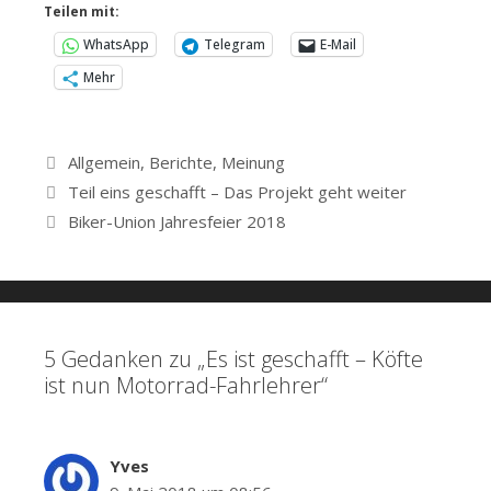
Teilen mit:
WhatsApp
Telegram
E-Mail
Mehr
Kategorien
Allgemein
,
Berichte
,
Meinung
Beitrags-
Teil eins geschafft – Das Projekt geht weiter
Navigation
Biker-Union Jahresfeier 2018
5 Gedanken zu „Es ist geschafft – Köfte
ist nun Motorrad-Fahrlehrer“
Yves