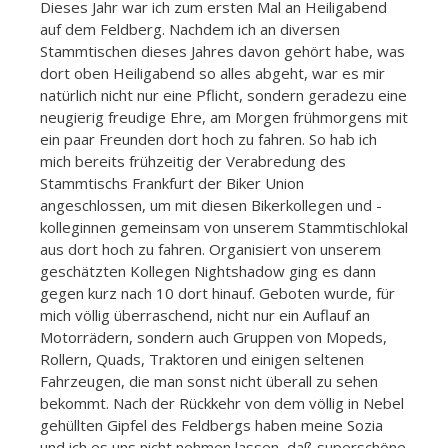
Dieses Jahr war ich zum ersten Mal an Heiligabend
auf dem Feldberg. Nachdem ich an diversen
Stammtischen dieses Jahres davon gehört habe, was
dort oben Heiligabend so alles abgeht, war es mir
natürlich nicht nur eine Pflicht, sondern geradezu eine
neugierig freudige Ehre, am Morgen frühmorgens mit
ein paar Freunden dort hoch zu fahren. So hab ich
mich bereits frühzeitig der Verabredung des
Stammtischs Frankfurt der Biker Union
angeschlossen, um mit diesen Bikerkollegen und -
kolleginnen gemeinsam von unserem Stammtischlokal
aus dort hoch zu fahren. Organisiert von unserem
geschätzten Kollegen Nightshadow ging es dann
gegen kurz nach 10 dort hinauf. Geboten wurde, für
mich völlig überraschend, nicht nur ein Auflauf an
Motorrädern,
sondern auch Gruppen von Mopeds,
Rollern, Quads, Traktoren und einigen seltenen
Fahrzeugen, die man sonst nicht überall zu sehen
bekommt. Nach der Rückkehr von dem völlig in Nebel
gehüllten Gipfel des Feldbergs haben meine Sozia
und ich es uns nicht nehmen lassen, daß superschöne