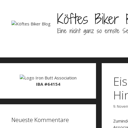
Zum
Inhalt
Köftes Biker 
springen
Eine nicht ganz so ernste Se
Ei
IBA #64154
Hi
9. Nove
Neueste Kommentare
Zuminde
Associa