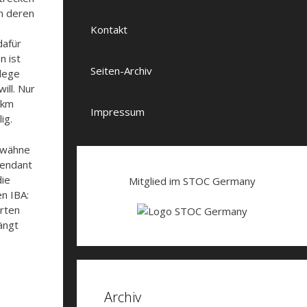
n deren
Kontakt
dafür
n ist
Seiten-Archiv
llege
ill. Nur
0km
Impressum
ig.
erwähne
Pendant
die
Mitglied im STOC Germany
n IBA:
erten
ängt
Archiv