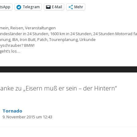
tsApp
Telegram
E-Mail
Mehr
gorien
emein
,
Reisen
,
Veranstaltungen
agwörter
undesländer in 24 Stunden
,
1600 km in 24 Stunden
,
24 Stunden Motorrad f
hnung
,
IBA
,
Iron Butt
,
Patch
,
Tourenplanung
,
Urkunde
yschrauber? BMW!
on
 geht’s los…
anke zu „Eisern muß er sein – der Hintern“
Tornado
9. November 2015 um 12:43