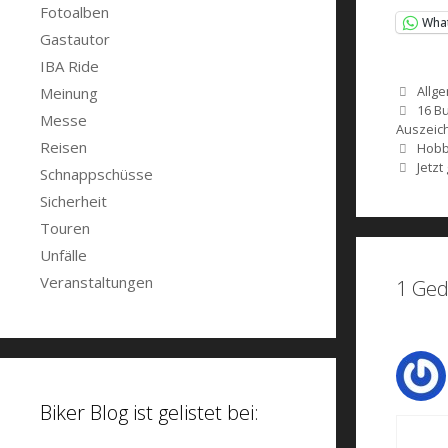
Fotoalben
Wha
Gastautor
IBA Ride
Kate
Allg
Meinung
Schl
16 B
Messe
Auszeic
Reisen
Beitrags-
Hobb
Navigati
Jetzt
Schnappschüsse
Sicherheit
Touren
Unfälle
Veranstaltungen
1 Ged
Biker Blog ist gelistet bei: