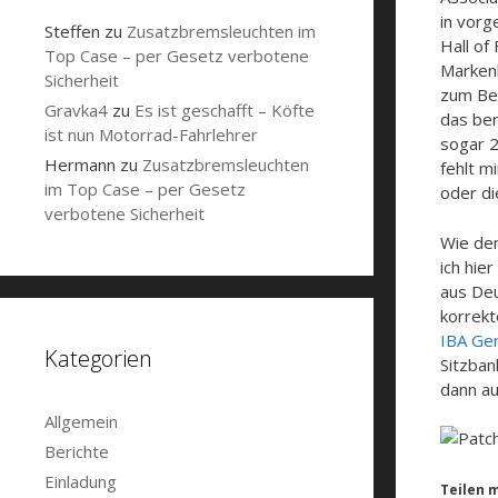
in vorg
Steffen
zu
Zusatzbremsleuchten im
Hall of
Top Case – per Gesetz verbotene
Markenk
Sicherheit
zum Be
Gravka4
zu
Es ist geschafft – Köfte
das ber
ist nun Motorrad-Fahrlehrer
sogar 2
Hermann
zu
Zusatzbremsleuchten
fehlt m
im Top Case – per Gesetz
oder di
verbotene Sicherheit
Wie dem
ich hie
aus De
korrekt
IBA Ge
Kategorien
Sitzban
dann au
Allgemein
Berichte
Einladung
Teilen m