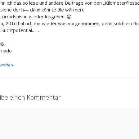
nn ich das so lese und andere Beiträge von den „Kilometerfress
–(siehe dort)— dann könnte die wärmere
torradsaison wieder losgehen. 😉
ja, 2016 hab ich mir wieder was vorgenommen, denn solch ein Ru
t Suchtpotential…….
uß
rnado
worten
ibe einen Kommentar
ntar