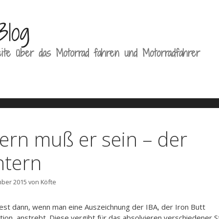
Blog
ite über das Motorrad fahren und Motorradfahrer
sern muß er sein – der
ntern
mber 2015
von
Köfte
st dann, wenn man eine Auszeichnung der IBA, der Iron Butt
tion, anstrebt. Diese vergibt für das absolvieren verschiedener 