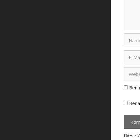
Name
E-
Mail
Websit
Bena
Benac
Diese 