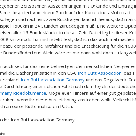
egebenen Zeitspannen Auszeichnungen mit Urkunde und Eintrag i
 Fame. Inspiriert von einem Patch auf der Kutte eines Motorrad-
ollegen und nach ein, zwei Rückfragen fand ich heraus, daß man 
ispiel 1600km in
24 Stunden zurücklegen muß. Eine weitere Optio
eisen aller 16 Bundesländer in dieser Zeit. Dabei legte dieser Ko
008 km zurück. Für mich steht fest, daß ich das auch mal machen w
ir dazu der passende Mitfahrer und die Entscheidung für die 160
e Bundesländertour. Allein wäre es mir dann wohl doch zu langweil
 auch sei, für das reine befriedigen der menschlichen Neugier 
r mal die Dachorganisation in den USA:
Iron Butt Association
, das 
utschland:
Iron Butt Association Germany
und das Regelwerk für 
e Durchführung einer solchen Fahrt nach den Regeln der deutsche
rmany Ridedokumente
. Möge euer Hintern auf einer gut gepolst
k ruhen, wenn ihr diese Auszeichnung anstreben wollt. Vielleicht h
ch an eurer Kutte mal so ein Patch:
it: