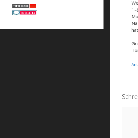
We
“ 
Mo
Na
ha
Gr
To
Ant
Schre
Komme