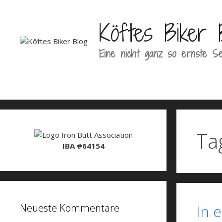
Zum
Inhalt
Köftes Biker 
springen
Eine nicht ganz so ernste Se
Ta
IBA #64154
Neueste Kommentare
In 