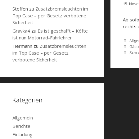
15. Nov
Steffen
zu
Zusatzbremsleuchten im
Top Case – per Gesetz verbotene
Ab sofo
Sicherheit
rechts 
Gravka4
zu
Es ist geschafft – Köfte
ist nun Motorrad-Fahrlehrer
Kate
Allg
Hermann
zu
Zusatzbremsleuchten
Schl
Gäst
Schr
im Top Case – per Gesetz
verbotene Sicherheit
Kategorien
Allgemein
Berichte
Einladung