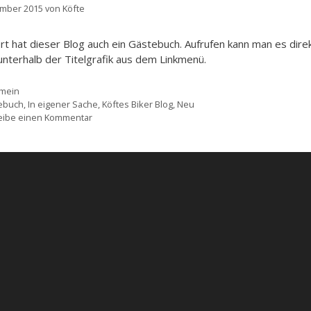
ember 2015
von
Köfte
rt hat dieser Blog auch ein Gästebuch. Aufrufen kann man es dire
unterhalb der Titelgrafik aus dem Linkmenü.
gorien
emein
agwörter
ebuch
,
In eigener Sache
,
Köftes Biker Blog
,
Neu
eibe einen Kommentar