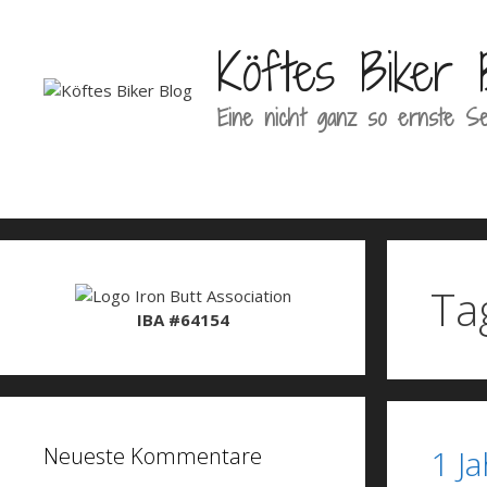
Zum
Inhalt
Köftes Biker 
springen
Eine nicht ganz so ernste Se
Ta
IBA #64154
Neueste Kommentare
1 J