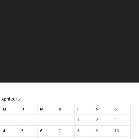
April 2016
M
D
M
D
F
S
S
1
2
3
4
5
6
7
8
9
10