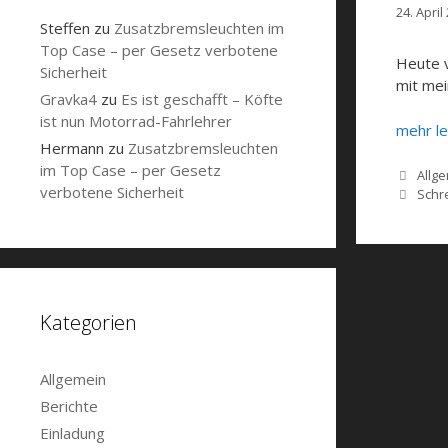
24. April
Steffen
zu
Zusatzbremsleuchten im
Top Case – per Gesetz verbotene
Heute v
Sicherheit
mit mei
Gravka4
zu
Es ist geschafft – Köfte
ist nun Motorrad-Fahrlehrer
mehr l
Hermann
zu
Zusatzbremsleuchten
im Top Case – per Gesetz
Kate
Allg
verbotene Sicherheit
Schr
Kategorien
Allgemein
Berichte
Einladung