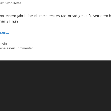
 2016
von
Köfte
or einem Jahr habe ich mein erstes Motorrad gekauft. Seit dem bi
ner ST nun
esen…
gorien
emein
eibe einen Kommentar