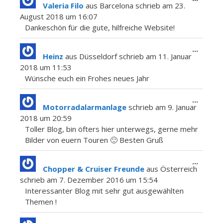
Valeria Filo
aus
Barcelona
schrieb am
23.
Metab
August 2018
um
16:07
ein-/a
Dankeschön für die gute, hilfreiche Website!
Diese
...
Heinz
aus
Düsseldorf
schrieb am
11. Januar
Metab
2018
um
11:53
ein-/a
Wünsche euch ein Frohes neues Jahr
Diese
...
Motorradalarmanlage
schrieb am
9. Januar
Metab
2018
um
20:59
ein-/a
Toller Blog, bin öfters hier unterwegs, gerne mehr
Bilder von euern Touren 🙂 Besten Gruß
Diese
...
Chopper & Cruiser Freunde
aus
Österreich
Metab
schrieb am
7. Dezember 2016
um
15:54
ein-/a
Interessanter Blog mit sehr gut ausgewählten
Themen !
Diese