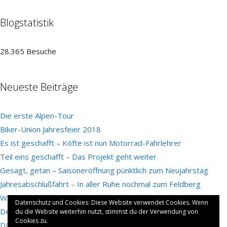
Blogstatistik
28.365 Besuche
Neueste Beiträge
Die erste Alpen-Tour
Biker-Union Jahresfeier 2018
Es ist geschafft – Köfte ist nun Motorrad-Fahrlehrer
Teil eins geschafft – Das Projekt geht weiter
Gesagt, getan – Saisoneröffnung pünktlich zum Neujahrstag
Jahresabschlußfahrt – In aller Ruhe nochmal zum Feldberg
Wofür es sich zu kämpfen lohnt…
Datenschutz und Cookies: Diese Website verwendet Cookies. Wenn
Der Dornröschenschlaf ist vorbei – Köfte schreibt wieder
du die Website weiterhin nutzt, stimmst du der Verwendung von
Cookies zu.
DLzG für 2017