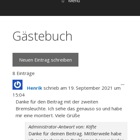
Menü
Gästebuch
8 Einträge
Diese
...
Henrik
schrieb am
19. September 2021
um
Metab
15:04
ein-/a
Danke für den Beitrag mit der zweiten
Bremsleuchte. Ich sehe das genauso so und habe
mir eine montiert. Viele Grüße
Administrator-Antwort von: Köfte
Danke für deinen Beitrag. Mittlerweile habe