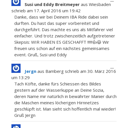
...
Susi und Eddy Breitmeyer
aus
Wiesbaden
Metab
schrieb am
17. April 2016
um
19:42
ein-/a
Danke, dass wir bei Deinem IBA Ride dabei sein
durften. Du hast das super vorbereitet und
durchgeführt. Das machte es uns als Mitfahrer viel
einfacher. Und trotz zwischenzeitlich aufgetretener
Skepsis: WIR HABEN ES GESCHAFFT !!!!!!👍😃 Wir
freuen uns schon auf ein nächstes gemeinsames
event. Gruß, Susi und Eddy
Diese
...
Jergn
aus
Bamberg
schrieb am
30. März 2016
Metab
um
13:29
ein-/a
Tach Köfte, danke fürs Schiessen des Bildes
gestern auf der Wasserkuppe an Deine Sozia,
deren Name mir natürlich in bewährter Manier durch
die Maschen meines löcherigen Hirnnetzes
geschlüpft ist. Man sieht sich hoffentlich mal wieder!
Gruß Jergn
Diese
...